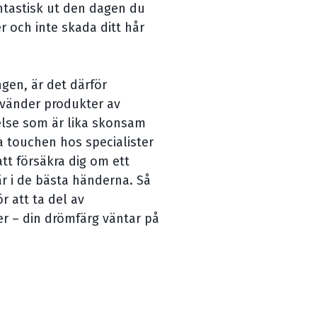
antastisk ut den dagen du
r och inte skada ditt hår
ngen, är det därför
nvänder produkter av
else som är lika skonsam
 touchen hos specialister
tt försäkra dig om ett
är i de bästa händerna. Så
r att ta del av
er – din drömfärg väntar på