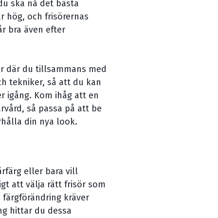
 du ska nå det bästa
r hög, och frisörernas
år bra även efter
er där du tillsammans med
ch tekniker, så att du kan
er igång. Kom ihåg att en
årvård, så passa på att be
hålla din nya look.
färg eller bara vill
t att välja rätt frisör som
 färgförändring kräver
ng hittar du dessa