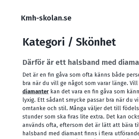
Hoppa
Gå
Gå
Gå
till
till
till
över
Kmh-skolan.se
primär
innehåll
sidfot
länkar
navigering
Kategori / Skönhet
Därför är ett halsband med diaman
Det är en fin gåva som ofta känns både perso
bra när du vill ge något som varar länge. Vil
diamanter
kan det vara en fin gåva som kän
Kategorier
lyxig. Ett sådant smycke passar bra när du vi
omtanke och stil. Många väljer det till födel
stunder som ska firas lite extra. Det kan oc
används ofta, eftersom det är lätt att bära ti
halsband med diamant finns i flera utföranden