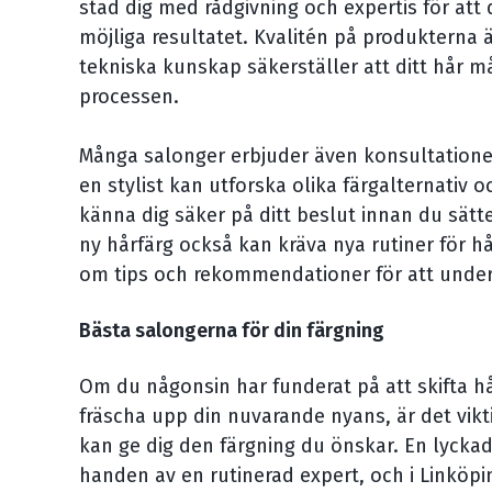
stad dig med rådgivning och expertis för att
möjliga resultatet. Kvalitén på produkterna ä
tekniska kunskap säkerställer att ditt hår m
processen.
Många salonger erbjuder även konsultation
en stylist kan utforska olika färgalternativ o
känna dig säker på ditt beslut innan du sätt
ny hårfärg också kan kräva nya rutiner för h
om tips och rekommendationer för att under
Bästa salongerna för din färgning
Om du någonsin har funderat på att skifta hår
fräscha upp din nuvarande nyans, är det viktig
kan ge dig den färgning du önskar. En lyckad
handen av en rutinerad expert, och i Linköpi