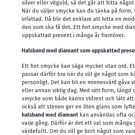
silver eller vitguld, så det går att hitta någ
När du väljer smycke kan du tänka på form, 
infattad. Då blir det enklare att hitta en mod
den som ska få det. Ett fint smycke med dia
uppskattad present i många år framöver.
Halsband med diamant som uppskattad prese
Ett fint smycke kan säga mycket utan ord. E
passar därför bra när du vill ge något som
personligt. Det kan bli en minnesvärd gåva v
eller annan viktig dag. Med rätt form, längd 
smycke som både känns stilrent och lätt att
också att stenen ger en liten glans som lyfte
halsband med diamant
kan användas ofta och
varje gång. Därför är det ett val som många
värdefullt. Om du vill ge bort något som var