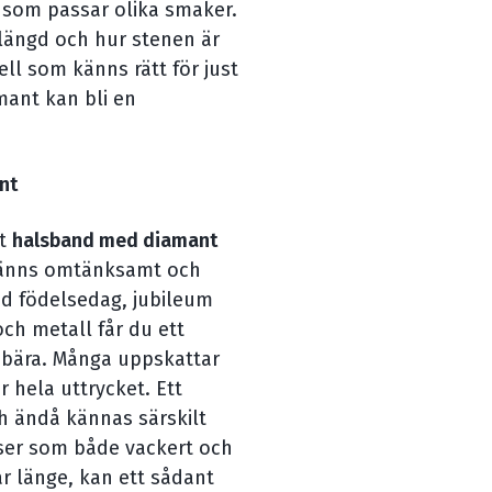
ot som passar olika smaker.
längd och hur stenen är
ell som känns rätt för just
mant kan bli en
nt
tt
halsband med diamant
 känns omtänksamt och
id födelsedag, jubileum
och metall får du ett
 bära. Många uppskattar
r hela uttrycket. Ett
 ändå kännas särskilt
 ser som både vackert och
ar länge, kan ett sådant