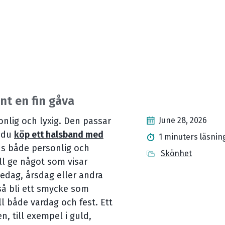
t en fin gåva
nlig och lyxig. Den passar
June 28, 2026
l du
köp ett halsband med
1 minuters läsnin
ns både personlig och
Skönhet
ll ge något som visar
sedag, årsdag eller andra
kså bli ett smycke som
ll både vardag och fest. Ett
, till exempel i guld,