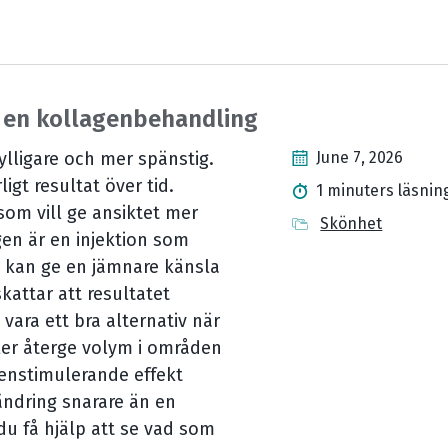
 en kollagenbehandling
lligare och mer spänstig.
June 7, 2026
igt resultat över tid.
1 minuters läsnin
 som vill ge ansiktet mer
Skönhet
ngen är en injektion som
t kan ge en jämnare känsla
kattar att resultatet
vara ett bra alternativ när
ller återge volym i områden
enstimulerande effekt
ändring snarare än en
du få hjälp att se vad som